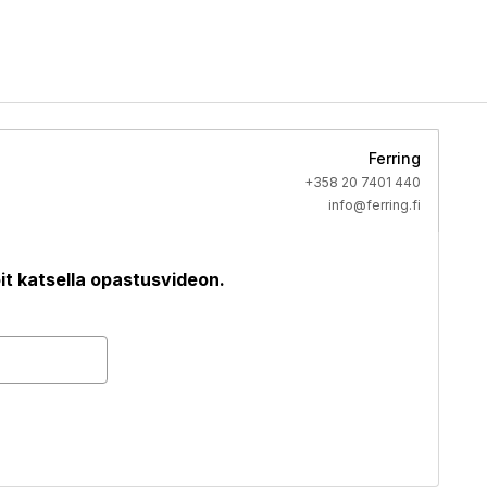
Ferring
+358 20 7401 440
info@ferring.fi
it katsella opastusvideon.