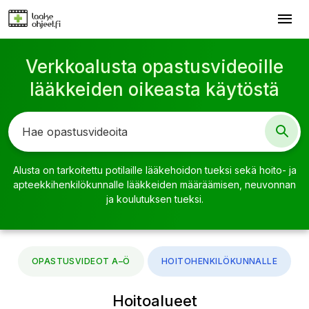
menu
Lääkeohjeet-aloitussivu
Verkkoalusta opastusvideoille
lääkkeiden oikeasta käytöstä
Alusta on tarkoitettu potilaille lääkehoidon tueksi sekä hoito- ja
apteekkihenkilökunnalle lääkkeiden määräämisen, neuvonnan
ja koulutuksen tueksi.
OPASTUSVIDEOT A–Ö
HOITOHENKILÖKUNNALLE
Hoitoalueet