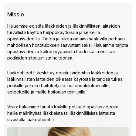
Missio
Haluamme edistää lääkkeiden ja lääkinnällisten laitteiden
turvallista käyttöä helppokäyttöisillä ja selkeillä
opastusvideoilla. Tietoa ja tukea on aina saatavilla parhaan
mahdollisen hoitotuloksen saavuttamiseksi. Haluamme tarjota
opastusvideoita kaikentyyppisistä hoidoista ja edistää
potilaiden sitoutumista hoitoonsa.
Laakeohjeet.fi keskittyy opastusvideoihin lääkkeiden ja
lääkinnällisten laitteiden oikeasta käytöstä ja tarjoaa tukea
potilaille ja koko hoitoketjulle: hoitohenkilökunnalle,
apteekeille ja muille hoitoalan toimijoille.
Visio: haluamme tarjota kaikille potilaille opastusvideoita
heille määrätyistä lääkkeistä tai lääkinnällisistä laitteista
sivustolla laakeohjeet.fi.